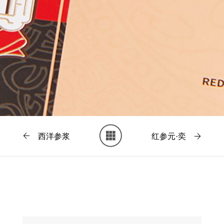
西洋参浆
红参元·奕