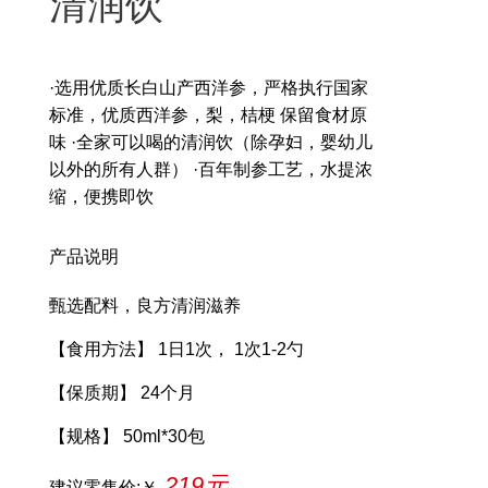
清润饮
·选用优质长白山产西洋参，严格执行国家
标准，优质西洋参，梨，桔梗 保留食材原
味 ·全家可以喝的清润饮（除孕妇，婴幼儿
以外的所有人群） ·百年制参工艺，水提浓
缩，便携即饮
产品说明
甄选配料，良方清润滋养
【食用方法】 1日1次， 1次1-2勺
【保质期】 24个月
【规格】 50ml*30包
219元
建议零售价:￥