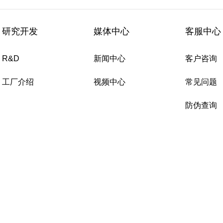
研究开发
媒体中心
客服中心
R&D
新闻中心
客户咨询
工厂介绍
视频中心
常见问题
防伪查询