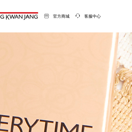
官方商城
客服中心