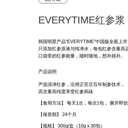
EVERYTIME红参浆 
韩国明星产品“EVERYTIME”中国版全新上市
只添加红参原液与纯净水，每包红参含量高达3
口袋里的红参能量，随时随地，想补就补。
产品说明
严选清净红参，沿用正官庄百年制参技术，
高含量高纯度享受红参风味
【食用方法】 每天1次，每次1包， 撕开即
【保质期】 24个月
【规格】 300g/盒（10g x 30包）