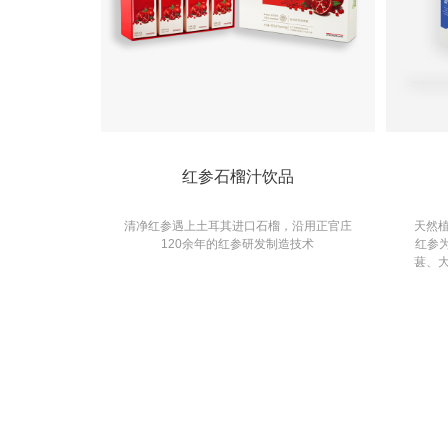
红参石榴汁饮品
清净红参遇上土耳其进口石榴，沿用正官庄
天然
120余年的红参研发制造技术
红参
葚、