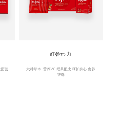
红参元·力
全面营
六种草本+营养VC 经典配比 呵护身心 食养
智选