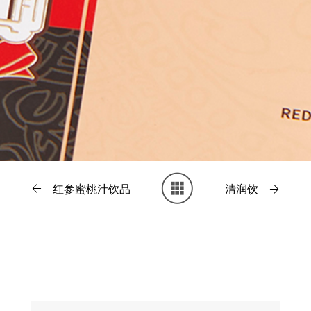
红参蜜桃汁饮品
清润饮