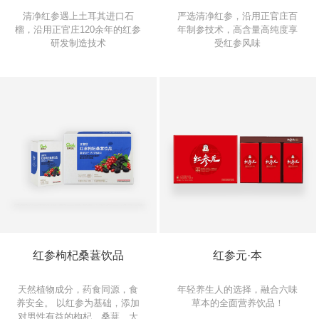
清净红参遇上土耳其进口石
严选清净红参，沿用正官庄百
榴，沿用正官庄120余年的红参
年制参技术，高含量高纯度享
研发制造技术
受红参风味
红参枸杞桑葚饮品
红参元·本
天然植物成分，药食同源，食
年轻养生人的选择，融合六味
养安全。 以红参为基础，添加
草本的全面营养饮品！
对男性有益的枸杞、桑葚、大