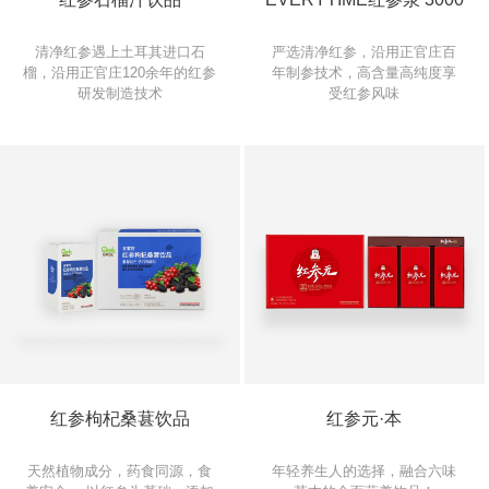
清净红参遇上土耳其进口石
严选清净红参，沿用正官庄百
榴，沿用正官庄120余年的红参
年制参技术，高含量高纯度享
研发制造技术
受红参风味
红参枸杞桑葚饮品
红参元·本
天然植物成分，药食同源，食
年轻养生人的选择，融合六味