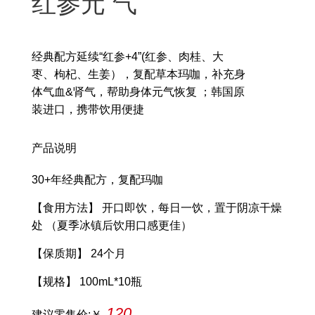
红参元 气
经典配方延续“红参+4”(红参、肉桂、大
枣、枸杞、生姜），复配草本玛咖，补充身
体气血&肾气，帮助身体元气恢复 ；韩国原
装进口，携带饮用便捷
产品说明
30+年经典配方，复配玛咖
【食用方法】 开口即饮，每日一饮，置于阴凉干燥
处 （夏季冰镇后饮用口感更佳）
【保质期】 24个月
【规格】 100mL*10瓶
120
建议零售价:￥