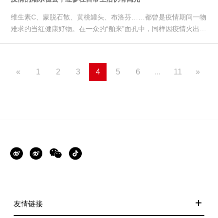
维生素C、蒙脱石散、黄桃罐头、布洛芬……都曾是疫情期间一物
难求的当红健康好物。在一众的“舶来”面孔中，同样因疫情火出圈
的传统滋补...
«
1
2
3
4
5
6
...
11
»
友情链接