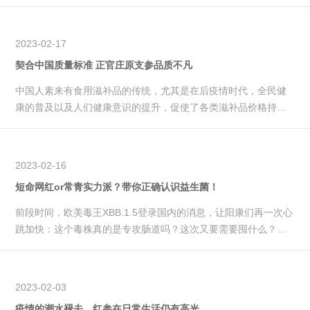
诺如病...
2023-02-17
契合中国质量标准 正官庄原支参品质不凡
中国人素来有食用滋补品的传统，尤其是在后疫情时代，全民健
康的普及以及人们健康意识的提升，促使了各类滋补品价格持续
走俏，其中被cue最多的莫过于参类产品，行业品类的增长与电商
成绩的攀...
2023-02-16
短命网红or常青实力派？带你正确认识益生菌！
前段时间，欧美毒王XBB.1.5登录国内的消息，让阳康们再一次心
跳加快：这个毒株真的是专攻肠道吗？这次又要需要囤什么？所
幸此次官方消息出得快，许多谣言不攻自破。事实上，XBB毒株
对...
2023-02-03
疫情的潮水褪去，红参在日常生活仍有高光