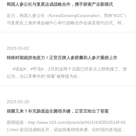
韩国人参公社与复星达成战略合作，携手探索产业新模式
近日，韩国人参公社（KoreaGinsengCorporation，简称“KGC”）
与复星在上海外滩金融中心举行战略合作会谈及签约仪式。韩国
人参公社社长许喆...
2023-03-02
特殊时期就拼免疫力！正官庄牌人参胶囊和人参片重磅上市
#诺如#、#甲流#，2月的这两个话题已经多次上榜热搜了。曾
以为，当口罩事件的“病毒”被降级为&l...
2023-02-20
病菌又来？补充肠道益生菌很关键，正官庄给出了答案
新闻链接：http://www.163.com/dy/article/HU1HOEB10514F4S
1.html 新冠流感刚走开，诺如病毒悄悄来袭。此时国内多地提醒