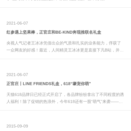
2021-06-07
红参遇上坚果棒，正官庄和BE-KIND奔现推联名礼盒
央视人气记者王冰冰凭借出众的气质和扎实的业务能力，俘获了
一众网友的好感！最近，人间精灵王冰冰更是直接下凡B站，并且
凭借一支“开箱视频”直接冲上了热榜第一。在...
2021-06-07
正官庄丨LINE FRIENDS礼盒，618“壕宠你萌”
天猫618品牌日已经正式开启了，各品牌纷纷拿出了不同程度的诱
人福利！除了促销的热浪外，今年618还有一股“萌气”来袭——韩
国百年红参...
2015-09-09