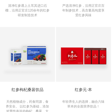
清净红参遇上土耳其进口石
严选清净红参，沿用正官庄百
榴，沿用正官庄120余年的红参
年制参技术，高含量高纯度享
研发制造技术
受红参风味
红参枸杞桑葚饮品
红参元·本
天然植物成分，药食同源，食
年轻养生人的选择，融合六味
养安全。 以红参为基础，添加
草本的全面营养饮品！
对男性有益的枸杞、桑葚、大