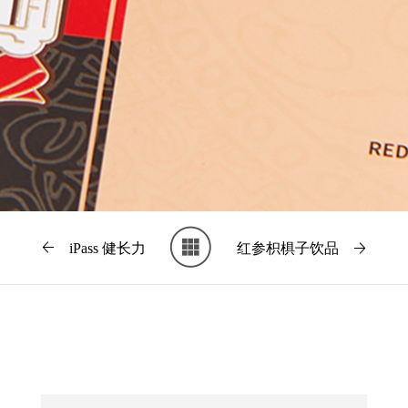
iPass 健长力
红参枳椇子饮品