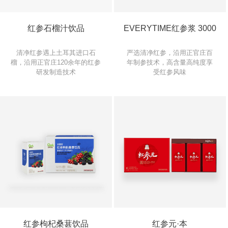
红参石榴汁饮品
EVERYTIME红参浆 3000
清净红参遇上土耳其进口石
严选清净红参，沿用正官庄百
榴，沿用正官庄120余年的红参
年制参技术，高含量高纯度享
研发制造技术
受红参风味
红参枸杞桑葚饮品
红参元·本