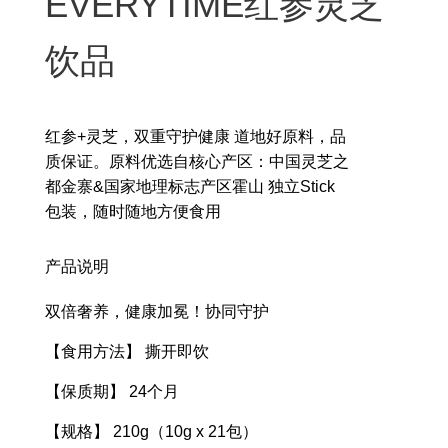
EVERYTIME红参灵芝
饮品
红参+灵芝，双重守护健康 道地好原料，品
质保证。原料优选自核心产区：中国灵芝之
都金寨&国家地理标志产区霍山 独立Stick
包装，随时随地方便食用
产品说明
双倍奢养，健康加冕！协同守护
【食用方法】 撕开即饮
【保质期】 24个月
【规格】 210g（10g x 21包）