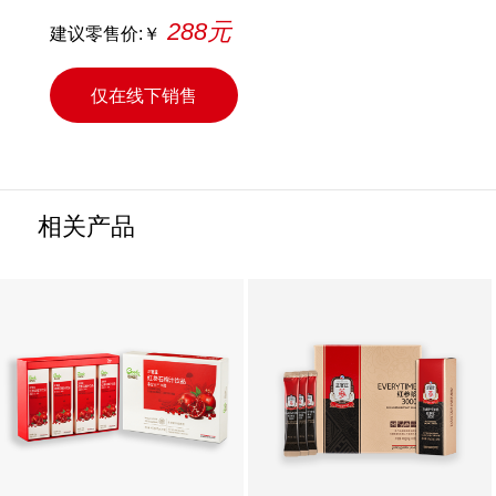
288元
建议零售价:￥
仅在线下销售
相关产品