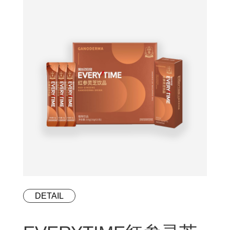
DETAIL