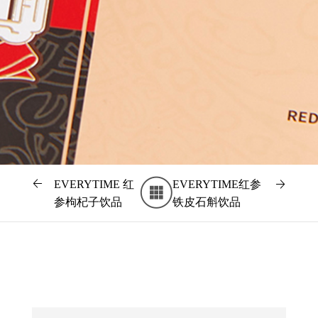
EVERYTIME 红
EVERYTIME红参
参枸杞子饮品
铁皮石斛饮品