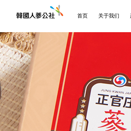
首页
关于我们