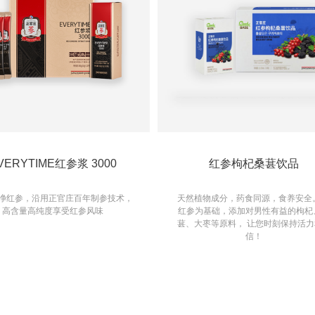
VERYTIME红参浆 3000
红参枸杞桑葚饮品
净红参，沿用正官庄百年制参技术，
天然植物成分，药食同源，食养安全。
高含量高纯度享受红参风味
红参为基础，添加对男性有益的枸杞
葚、大枣等原料， 让您时刻保持活力
信！