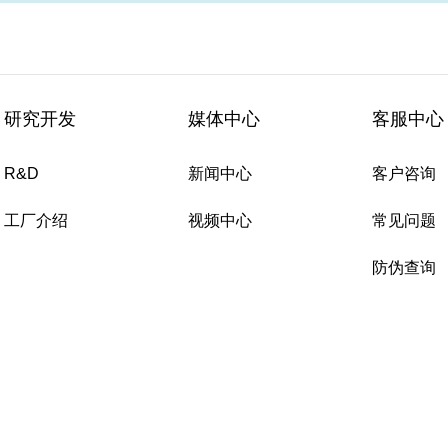
研究开发
媒体中心
客服中心
R&D
新闻中心
客户咨询
工厂介绍
视频中心
常见问题
防伪查询