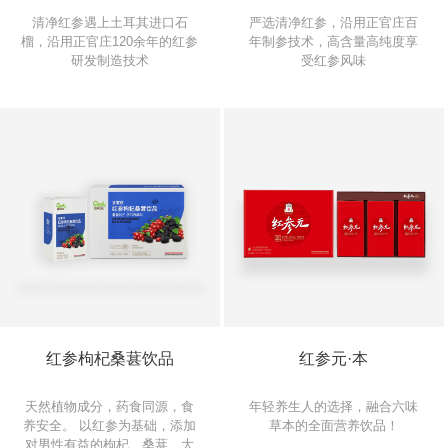
清净红参遇上土耳其进口石
严选清净红参，沿用正官庄百
榴，沿用正官庄120余年的红参
年制参技术，高含量高纯度享
研发制造技术
受红参风味
红参枸杞桑葚饮品
红参元·本
天然植物成分，药食同源，食
年轻养生人的选择，融合六味
养安全。 以红参为基础，添加
草本的全面营养饮品！
对男性有益的枸杞、桑葚、大