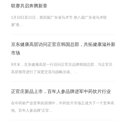
联赛共启奔腾新章
1月10日至11日，第四届广东省马术节·第八届广东省马术联
赛“香...
京东健康高层访问正官庄韩国总部，共拓健康滋补新
市场
9月末，京东健康高层一行访问正官庄品牌韩国总部，与正官庄
高层领导进行了深度交流与战略洽谈。...
正官庄新品上市，百年人参品牌进军中药饮片行业
在中药材产业变革的浪潮中，中药饮片市场正成为下一个竞争高
地。百年人参品牌“正官...