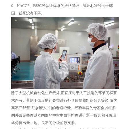
0、HACCP、FSSC等认证体系的严格管理，管理标准等同于韩
国，丝毫没有下降。
除了大型机械自动化生产线外,正官庄对于人工挑选的环节同样要
求严苛。蒸制干燥后的红参需进行外形修整和组织分选等级,而这
离不开那些“红参匠人”们的老道经验。经验丰富的专家会以红参
的外形完整度以及内部的中空中白等维度进行逐一甄选和分级,最
终分拣出天、地、良不同分级的原支参。