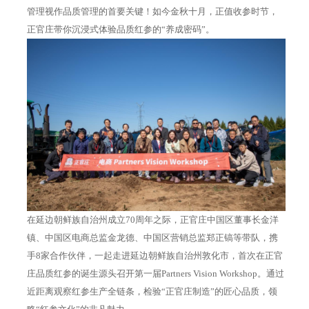
管理视作品质管理的首要关键！如今金秋十月，正值收参时节，
正官庄带你沉浸式体验品质红参的“养成密码”。
在延边朝鲜族自治州成立70周年之际，正官庄中国区董事长金洋
镇、中国区电商总监金龙德、中国区营销总监郑正镐等带队，携
手8家合作伙伴，一起走进延边朝鲜族自治州敦化市，首次在正官
庄品质红参的诞生源头召开第一届Partners Vision Workshop。通过
近距离观察红参生产全链条，检验“正官庄制造”的匠心品质，领