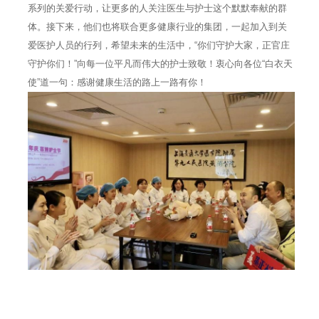
系列的关爱行动，让更多的人关注医生与护士这个默默奉献的群
体。接下来，他们也将联合更多健康行业的集团，一起加入到关
爱医护人员的行列，希望未来的生活中，“你们守护大家，正官庄
守护你们！”向每一位平凡而伟大的护士致敬！衷心向各位“白衣天
使”道一句：感谢健康生活的路上一路有你！