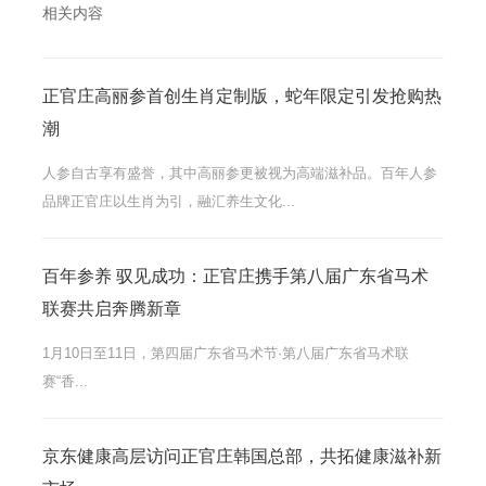
相关内容
正官庄高丽参首创生肖定制版，蛇年限定引发抢购热
潮
人参自古享有盛誉，其中高丽参更被视为高端滋补品。百年人参
品牌正官庄以生肖为引，融汇养生文化...
百年参养 驭见成功：正官庄携手第八届广东省马术
联赛共启奔腾新章
1月10日至11日，第四届广东省马术节·第八届广东省马术联
赛“香...
京东健康高层访问正官庄韩国总部，共拓健康滋补新